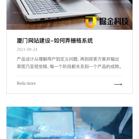
厦门网站建设-如何弄栅格系统
2021-09-24
产品设计从理解用户到定义问题，再到探索方案并输出
草图乃至视觉稿，每一个阶段都关系到一个产品的成败。
而其中交互设计与视觉设计是与设计师密切相关的两个
阶段，也是最大程度占据我们工作场景的内容。其中关键
Reda more
的信息设计、导航设计、界面设计都能从栅格工具中受
益，因为它们概括下来，都涉及到组织信息以提供更合
规、流畅、厦门网站建设-且符合用户习惯的浏览体验。