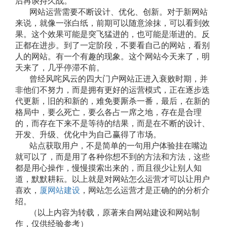
后再谈持久战。
网站运营需要不断设计、优化、创新。对于新网站
来说，就像一张白纸，前期可以随意涂抹，可以看到效
果。这个效果可能是突飞猛进的，也可能是渐进的。反
正都在进步。到了一定阶段，不要看自己的网站，看别
人的网站。有一个有趣的现象。这个网站今天来了，明
天来了，几乎停滞不前。
曾经风咤风云的四大门户网站正进入衰败时期，并
非他们不努力，而是拥有更好的运营模式，正在逐步迭
代更新，旧的和新的，难免要厮杀一番，最后，在新的
格局中，要么死亡，要么各占一席之地，存在是合理
的，而存在下来不是等待的结果，而是在不断的设计、
开发、升级、优化中为自己赢得了市场。
站点获取用户，不是简单的一句用户体验挂在嘴边
就可以了，而是用了各种你想不到的方法和方法，这些
都是用心操作，慢慢摸索出来的，而且很少让别人知
道，默默耕耘。以上就是对网站怎么运营才可以让用户
喜欢，
厦网站建设
，网站怎么运营才是正确的的分析介
绍。
（以上内容为转载，原著来自网站建设和网站制
作，仅供经验参考）