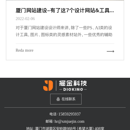
厦门网站建设-有了这7个设计网站&工具，做设计更有谱了
2022-02-06
对于厦门网站建设设计师来讲，除了一些PS、AI类的设
计工具，图片、图标类的灵感素材站外，一些优秀的辅助
工具和网站，可以帮我们更加快速的，更游刃有余的完成
我们的设计工作。下面给大家推荐7个必备的辅助工具和
Reda more
网站。
在线联系
电话：15859295937
邮箱：hr@xmjuejin.com
地址：厦门市湖里区安岭路988号（希望大厦）408室