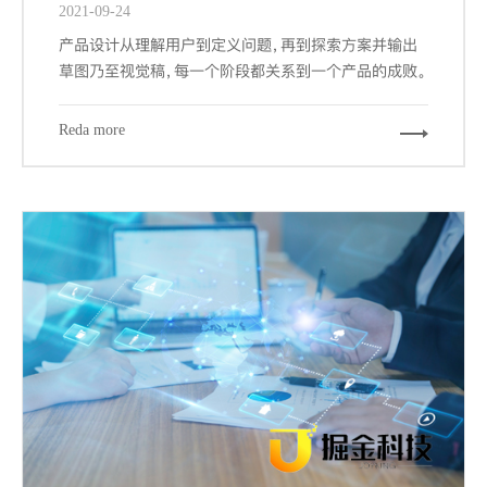
2021-09-24
产品设计从理解用户到定义问题，再到探索方案并输出
草图乃至视觉稿，每一个阶段都关系到一个产品的成败。
而其中交互设计与视觉设计是与设计师密切相关的两个
阶段，也是最大程度占据我们工作场景的内容。其中关键
Reda more
的信息设计、导航设计、界面设计都能从栅格工具中受
益，因为它们概括下来，都涉及到组织信息以提供更合
规、流畅、厦门网站建设-且符合用户习惯的浏览体验。