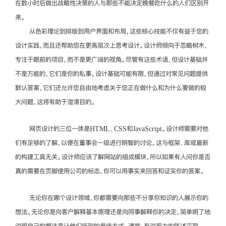
在数小时后做出战略性决策的人与那些不能决定晚餐吃什么的人们区别开
来。
从色彩理论到排版到用户界面和布局，这些核心技能不仅有益于您的
设计实践，而且还帮助您在更高层次上思考设计。设计师倾向于忽略树木，
专注于眼前的项目，而不是更广阔的视角。尽管有这些术语，但设计基础并
不是万能的，它们是你的私事。设计基础可能有限，但通过对常见问题提供
默认答案，它们还允许您自由地考虑关于您正在做什么和为什么要做的较
大问题，这将有助于澄清目的。
网页设计的三位一体是HTML、CSS和JavaScript。设计师需要对他
们有足够的了解，以便在董事会一级进行明智的讨论。这与框架、库或最新
的构建工具无关。设计师应该了解网站的组成模块，所以如果有人问你是否
真的需要在页脚使用公司的标志，你可以用事实来回答和证实你的答案。
无论你在哪个设计领域，你都需要向那些不分享你知识的人展示你的
想法。无论你是向客户解释基本原理还是向同事解释你的决定，简单明了地
说明自己的想法是让他们听到的最佳方式。通常，有说服力的陈述采取