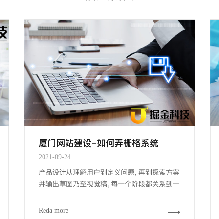
厦门网站建设-如何弄栅格系统
2021-09-24
产品设计从理解用户到定义问题，再到探索方案
并输出草图乃至视觉稿，每一个阶段都关系到一
个产品的成败。而其中交互设计与视觉设计是与
设计师密切相关的两个阶段，也是最大程度占据
Reda more
我们工作场景的内容。其中关键的信息设计、导