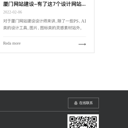
厦门网站建设-有了这7个设计网站&工具，做设计更有谱了
2022-02-06
对于厦门网站建设设计师来讲，除了一些PS、AI
类的设计工具，图片、图标类的灵感素材站外，
一些优秀的辅助工具和网站，可以帮我们更加快
速的，更游刃有余的完成我们的设计工作。下面
Reda more
给大家推荐7个必备的辅助工具和网站。
在线联系