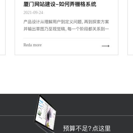
厦门网站建设-如何弄栅格系统
2021-09-24
产品设计从理解用户到定义问题，再到探索方案
并输出草图乃至视觉稿，每一个阶段都关系到一
个产品的成败。而其中交互设计与视觉设计是与
设计师密切相关的两个阶段，也是最大程度占据
Reda more
我们工作场景的内容。其中关键的信息设计、导
航设计、界面设计都能从栅格工具中受益，因为
它们概括下来，都涉及到组织信息以提供更合
规、流畅、厦门网站建设-且符合用户习惯的浏览
体验。
预算不足？点这里