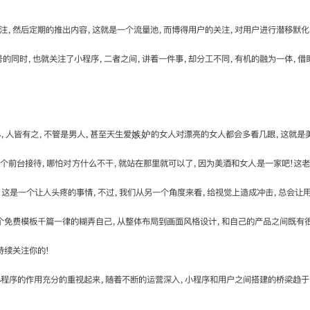
注，然后定期的推出内容，这就是一个流量池，而博得用户的关注，对用户进行潜移默化
的同时，也就关注了小程序，二者之间，讲着一件事，却分工不同，有机的融为一体，借
，人皆有之，不管是男人，甚至天生爱嫉妒的女人对漂亮的女人都会多看几眼，这就是
个前台接待，哪怕对方什么不干，就站在那里就可以了，因为美酒和女人是一家吧!这
，这是一个让人头疼的事情，不过，我们从另一个角度来看，给视觉上造成冲击，总会让
个免费模板千篇一律的糊弄自己，从整体布局到画面风格设计，和自己的产品之间既有
持续关注你的!
小程序的作用充分的重视起来，随着不断的运营深入，小程序和用户之间搭建的桥梁趋于