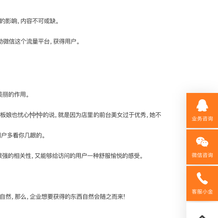
的影响，内容不可或缺。
助微信这个流量平台，获得用户。
美丽的作用。
老板娘也忧心忡忡的说，就是因为店里的前台美女过于优秀，她不
业务咨询
用户多看你几眼的。
很强的相关性，又能够给访问的用户一种舒服愉悦的感受。
微信咨询
158592
客服小金
自然，那么，企业想要获得的东西自然会随之而来!