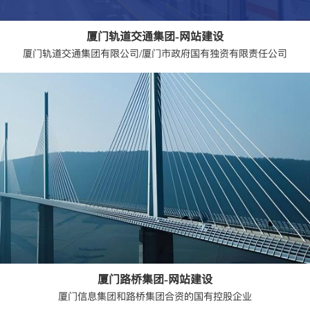
厦门轨道交通集团-网站建设
厦门轨道交通集团有限公司/厦门市政府国有独资有限责任公司
厦门路桥集团-网站建设
厦门信息集团和路桥集团合资的国有控股企业
构建智能数字工具，助力产业智慧生