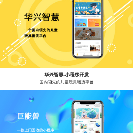
华兴智慧-小程序开发
国内领先的儿童玩具租赁平台