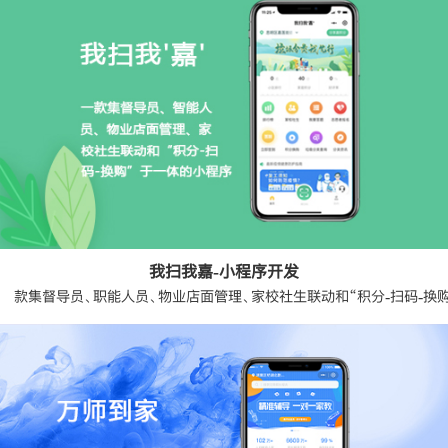
我扫我嘉-小程序开发
款集督导员、职能人员、物业店面管理、家校社生联动和“积分-扫码-换