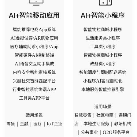
AI+智能移动应用
AI+智能小程序
智能推荐电商App系统
智能物控商城小程序
AI虚拟试穿/AR购物应用
生活服务类小程序
医疗辅助问诊小程序/App
工具类小程序
智能硬件AI控制终端
智能物控商城小程序
AI语音交互助手集成
政务类小程序
内容安全智能审核系统
智能调度与即时配送系统
兴趣社交智能匹配平台
小程序AI客服自动化
行业智控系统终端APP
本地服务智能推荐引擎
工具类APP平台
适用场景
适用场景
智慧零售｜社区电商｜连锁门
零售
｜
金融
｜
医疗
｜
IoT企业
店｜本地生活服务｜教培机构
｜公共事业｜O2O服务平台