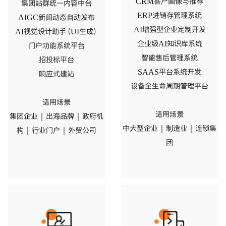
CRM客户画像与推荐
集团站群统一内容中台
ERP进销存管理系统
AIGC新闻动态自动发布
AI增强型企业定制开发
AI视觉设计助手（UI生成）
企业级AI知识库系统
门户功能系统平台
智能售后管理系统
招投标平台
SAAS平台系统开发
响应式建站
设备全生命周期管理平台
适用场景
适用场景
集团企业
｜
出海品牌
｜
政府机
中大型企业
｜
制造业
｜
连锁集
构
｜
行业门户
｜外贸公司
团