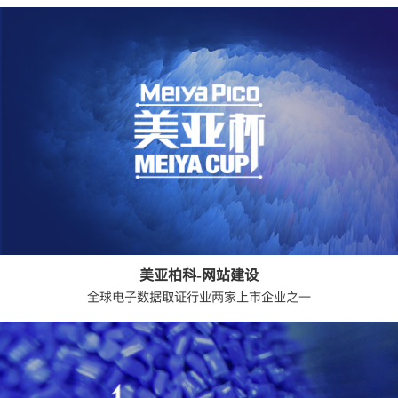
长
AI+智能网站建设
/
AI+企业软件系统开发
/
AI+智能APP开发
/
AI+智能小程序开发
美亚柏科-网站建设
全球电子数据取证行业两家上市企业之一