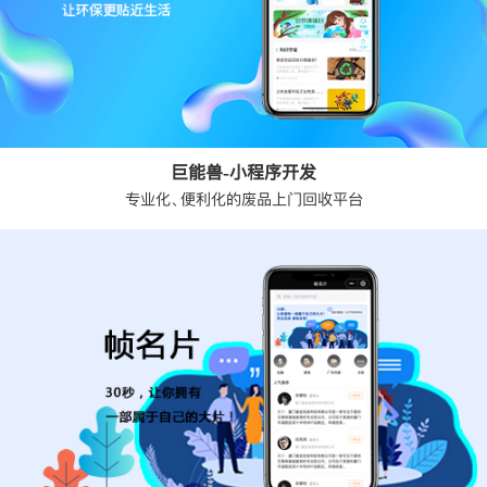
巨能兽-小程序开发
专业化、便利化的废品上门回收平台